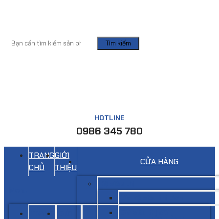
Tìm kiếm
HOTLINE
0986 345 780
TRANG
GIỚI
CỬA HÀNG
CHỦ
THIỆU
Kệ siêu thị
Menu
Giá kệ siêu thị đơn
Giá siêu thị đôi
TRANG
GIỚI