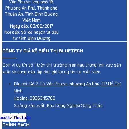
Văn Phước, khu phố 1B,
Phường An Phú, Thành phố
Thuận An, Tỉnh Bình Dương,
Việt Nam
Ngày cấp: 03/06/2017
Nơi cấp: Sở kế hoạch và đầu
tư tỉnh Bình Dương
CÔNG TY GIÁ KỆ SIÊU THỊ BLUETECH
Đơn vị uy tín số 1 trên thị trường hiện nay trong lĩnh vực sản
xuất và cung cấp, lắp đặt giá kệ uy tín tại Việt Nam.
Địa chỉ: Số 2 Từ Văn Phước, phường An Phú, TP Hồ Chí
Minh
Hotline: 0986345780
Xưởng sản xuất: Khu Công Nghiệp Sóng Thần
acebook
Twitter
Youtube
CHÍNH SÁCH