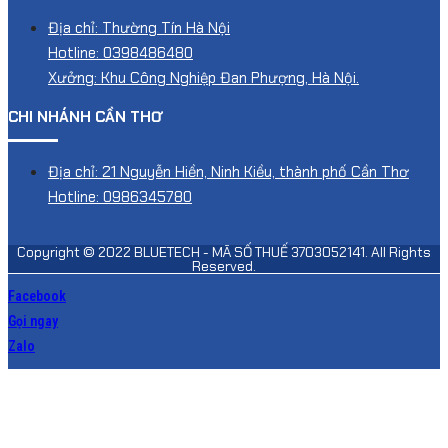
Địa chỉ: Thường Tín Hà Nội
Hotline: 0398486480
Xưởng: Khu Công Nghiệp Đan Phượng, Hà Nội.
CHI NHÁNH CẦN THƠ
Địa chỉ: 21 Nguyễn Hiền, Ninh Kiều, thành phố Cần Thơ
Hotline: 0986345780
Copyright © 2022 BLUETECH - MÃ SỐ THUẾ 3703052141. All Rights
Reserved.
Facebook
Gọi ngay
Zalo