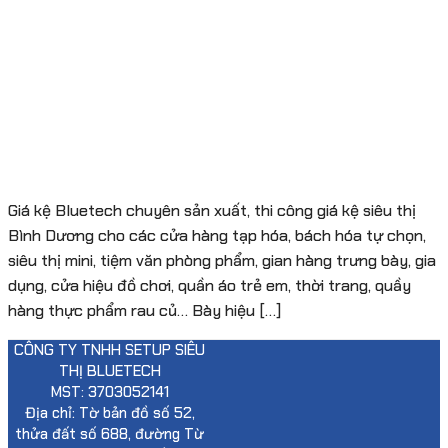
Giá kệ Bluetech chuyên sản xuất, thi công giá kệ siêu thị
Bình Dương cho các cửa hàng tạp hóa, bách hóa tự chọn,
siêu thị mini, tiệm văn phòng phẩm, gian hàng trưng bày, gia
dụng, cửa hiệu đồ chơi, quần áo trẻ em, thời trang, quầy
hàng thực phẩm rau củ… Bày hiệu […]
CÔNG TY TNHH SETUP SIÊU
THỊ BLUETECH
MST: 3703052141
Địa chỉ: Tờ bản đồ số 52,
thửa đất số 688, đường Từ