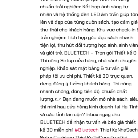
chuẩn trải nghiệm: Kết hợp ánh sáng tự
nhiên và hệ thống đèn LED âm trần giúp tôn
lên vẻ đẹp của từng cuốn sách, tạo cảm giá
thư thái cho khách hàng. Khu vực check-in 
trải nghiệm: Tích hợp góc đọc sách nhanh
tiện lợi, thu hút đối tượng học sinh, sinh viên
và giới trẻ. BLUETECH – Trọn gói Thiết kế &
Thi công Setup cửa hàng, nhà sách chuyên
nghiệp: Khảo sát mặt bằng & tư vấn giải
pháp tối ưu chi phí. Thiết kế 3D trực quan,
dựng đúng ý tưởng khách hàng. Thi công
nhanh chóng, đúng tiến độ, chuẩn chất
lượng. 👉 Bạn đang muốn mở nhà sách, siê
thị mini hay cửa hàng kinh doanh tại Hà Tĩn
và các tỉnh lân cận? Inbox ngay cho
BLUETECH để nhận tư vấn và báo giá thiết
kế 3D miễn phí!
#Bluetech
ThietKeNhaSach
SetupCuaHang ThietKeThiCongTronGoi