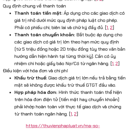
Quy định chung về thanh toán
Thanh toán tiền mặt:
Áp dụng cho các giao dịch có
giá trị nhỏ dưới mức quy định pháp luật cho phép.
Phải có phiếu chi, biên lai và chữ ký đầy đủ.
[
1
,
2
]
Thanh toán chuyển khoản:
Bắt buộc áp dụng cho
các giao dịch có giá trị lớn theo hạn mức quy định
(từ 5 triệu đồng hoặc 20 triệu đồng tùy theo văn bản
hướng dẫn hiện hành tại từng thời kỳ). Cần có ủy
nhiệm chi hoặc giấy báo Nợ/Có từ ngân hàng.
[
1
,
2
]
Điều kiện với hóa đơn và chi phí
Khấu trừ thuế:
Giao dịch giá trị lớn nếu trả bằng tiền
mặt sẽ không được khấu trừ thuế GTGT đầu vào.
Hợp pháp hóa đơn:
Hình thức thanh toán thể hiện
trên hóa đơn điện tử (tiền mặt hay chuyển khoản)
phải khớp hoàn toàn với thực tế giao dịch và chứng
từ thanh toán ngân hàng.
[
1
,
2
]
https://thuvienphapluat.vn/ma-so-