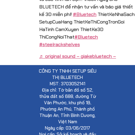
BLUETECH để nhận tư vấn và báo giá thiết
kế 3D miễn phí!
#Bluetech
ThietKeNhaSach
SetupCuaHang ThietKeThiCongTronGoi
HaTinh CamXuyen ThietKe3D
ThiCongNoiThat
#Bluetech
#steelrackshelves
♬ original sound – giakebluetech –
CÔNG TY TNHH SETUP SIÊU
THỊ BLUETECH
MST: 3703052141
Địa chỉ: Tờ bản đồ số 52,
thửa đất số 688, đường Từ
Văn Phước, khu phố 1B,
Phường An Phú, Thành phố
Thuận An, Tỉnh Bình Dương,
Việt Nam
Ngày cấp: 03/06/2017
Nơi cấp: Sở kế hoạch và đầu