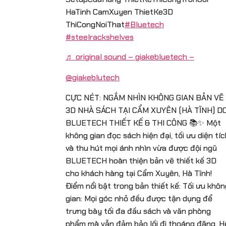
HaTinh CamXuyen ThietKe3D
ThiCongNoiThat
#Bluetech
#steelrackshelves
♬ original sound – giakebluetech –
@giakeblutech
CỰC NÉT: NGẮM NHÌN KHÔNG GIAN BẢN VẼ
3D NHÀ SÁCH TẠI CẨM XUYÊN (HÀ TĨNH) D
BLUETECH THIẾT KẾ & THI CÔNG 📚✨ Một
không gian đọc sách hiện đại, tối ưu diện tíc
và thu hút mọi ánh nhìn vừa được đội ngũ
BLUETECH hoàn thiện bản vẽ thiết kế 3D
cho khách hàng tại Cẩm Xuyên, Hà Tĩnh!
Điểm nổi bật trong bản thiết kế: Tối ưu khôn
gian: Mọi góc nhỏ đều được tận dụng để
trưng bày tối đa đầu sách và văn phòng
phẩm mà vẫn đảm bảo lối đi thoáng đãng. H