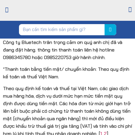
TRANG CHỦ
GIỚI THIỆU
CỬA HÀNG
TIN TỨC
LIÊN HỆ
Công ty Bluetech trân trọng cảm ơn quý anh chị đã và
đang đặt hàng. thông tin thanh toán liên hệ hotline
0986345780 hoặc 0985220753 giờ hành chính.
*Thanh toán bằng tiền mặt/ chuyển khoản: Theo quy định
kế toán và thuế Việt Nam.
Theo quy định kế toán và thuế tại Việt Nam, các giao dịch
mua hàng hóa, dịch vụ dưới mức hạn mức tiền mặt quy
định được dùng tiền mặt
. Các hóa đơn từ mức giới hạn trở
lên bắt buộc phải có chứng từ thanh toán không dùng tiền
mặt (chuyển khoản qua ngân hàng) thì mới đủ điều kiện
được khấu trừ thuế giá trị gia tăng (VAT) và tính vào chi phí
hợp lý khi tính thuế thu nhập doanh nghiệp. [
1
,
2
]