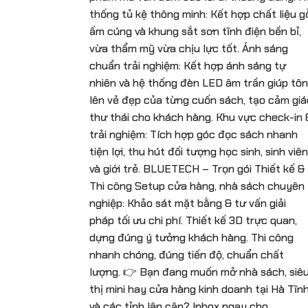
thống tủ kệ thông minh: Kết hợp chất liệu g
ấm cúng và khung sắt sơn tĩnh điện bền bỉ,
vừa thẩm mỹ vừa chịu lực tốt. Ánh sáng
chuẩn trải nghiệm: Kết hợp ánh sáng tự
nhiên và hệ thống đèn LED âm trần giúp tôn
lên vẻ đẹp của từng cuốn sách, tạo cảm giá
thư thái cho khách hàng. Khu vực check-in 
trải nghiệm: Tích hợp góc đọc sách nhanh
tiện lợi, thu hút đối tượng học sinh, sinh viên
và giới trẻ. BLUETECH – Trọn gói Thiết kế &
Thi công Setup cửa hàng, nhà sách chuyên
nghiệp: Khảo sát mặt bằng & tư vấn giải
pháp tối ưu chi phí. Thiết kế 3D trực quan,
dựng đúng ý tưởng khách hàng. Thi công
nhanh chóng, đúng tiến độ, chuẩn chất
lượng. 👉 Bạn đang muốn mở nhà sách, siê
thị mini hay cửa hàng kinh doanh tại Hà Tĩn
và các tỉnh lân cận? Inbox ngay cho