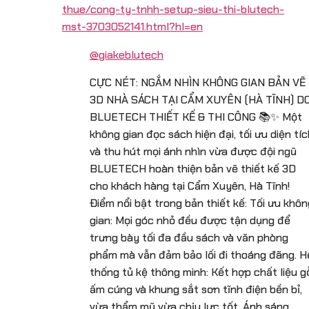
thue/cong-ty-tnhh-setup-sieu-thi-blutech-
mst-3703052141.html?hl=en
@giakeblutech
CỰC NÉT: NGẮM NHÌN KHÔNG GIAN BẢN VẼ
3D NHÀ SÁCH TẠI CẨM XUYÊN (HÀ TĨNH) D
BLUETECH THIẾT KẾ & THI CÔNG 📚✨ Một
không gian đọc sách hiện đại, tối ưu diện tíc
và thu hút mọi ánh nhìn vừa được đội ngũ
BLUETECH hoàn thiện bản vẽ thiết kế 3D
cho khách hàng tại Cẩm Xuyên, Hà Tĩnh!
Điểm nổi bật trong bản thiết kế: Tối ưu khôn
gian: Mọi góc nhỏ đều được tận dụng để
trưng bày tối đa đầu sách và văn phòng
phẩm mà vẫn đảm bảo lối đi thoáng đãng. H
thống tủ kệ thông minh: Kết hợp chất liệu g
ấm cúng và khung sắt sơn tĩnh điện bền bỉ,
vừa thẩm mỹ vừa chịu lực tốt. Ánh sáng