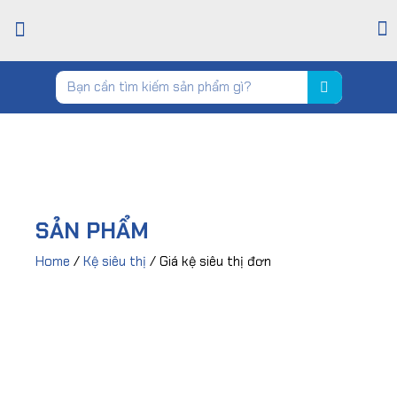
TRANG CHỦ
GIỚI THIỆU
CỬA HÀNG
TIN TỨC
LIÊN HỆ
SẢN PHẨM
Home
/
Kệ siêu thị
/ Giá kệ siêu thị đơn