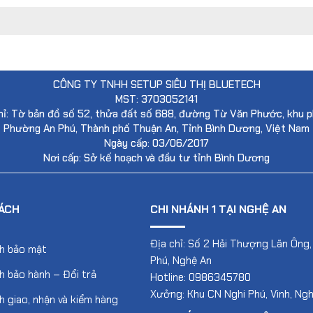
CÔNG TY TNHH SETUP SIÊU THỊ BLUETECH
MST: 3703052141
hỉ: Tờ bản đồ số 52, thửa đất số 688, đường Từ Văn Phước, khu p
Phường An Phú, Thành phố Thuận An, Tỉnh Bình Dương, Việt Nam
Ngày cấp: 03/06/2017
Nơi cấp: Sở kế hoạch và đầu tư tỉnh Bình Dương
ÁCH
CHI NHÁNH 1 TẠI NGHỆ AN
Địa chỉ: Số 2 Hải Thượng Lãn Ông,
ch bảo mật
Phú, Nghệ An
h bảo hành – Đổi trả
Hotline: 0986345780
Xưởng: Khu CN Nghi Phú, Vinh, Ng
h giao, nhận và kiểm hàng