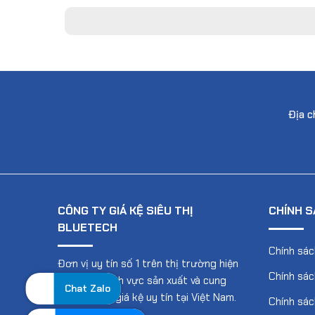
Địa c
CÔNG TY GIÁ KỆ SIÊU THỊ
CHÍNH S
BLUETECH
Chính sá
Đơn vị uy tín số 1 trên thị trường hiện
Chính sác
nay trong lĩnh vực sản xuất và cung
Chat Zalo
cấp, lắp đặt giá kệ uy tín tại Việt Nam.
Chính sác