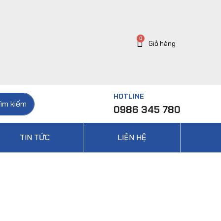
HOTLINE
ìm kiếm
0986 345 780
TIN TỨC
LIÊN HỆ