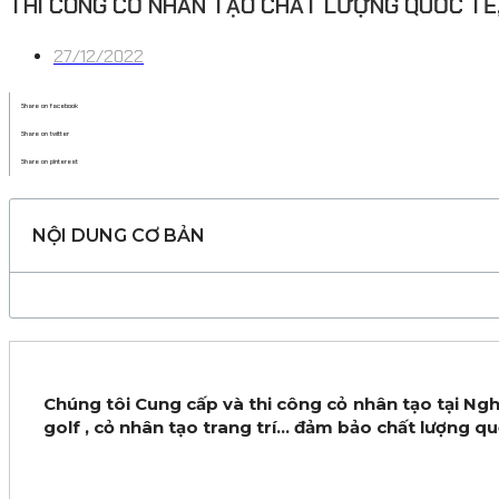
THI CÔNG CỎ NHÂN TẠO CHẤT LƯỢNG QUỐC TẾ,
27/12/2022
Share on facebook
Share on twitter
Share on pinterest
NỘI DUNG CƠ BẢN
Chúng tôi Cung cấp và thi công cỏ nhân tạo tại Ngh
golf , cỏ nhân tạo trang trí… đảm bảo chất lượng quố