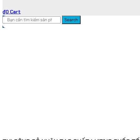
₫
0
Cart
Search