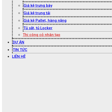
Giá kệ trưng bày
Giá kệ trung tải
Giá kệ Pallet, hàng nặng
Tủ sắt, tủ Locker
Thi công cỏ nhân tạo
DỰ ÁN
TIN TỨC
LIÊN HỆ