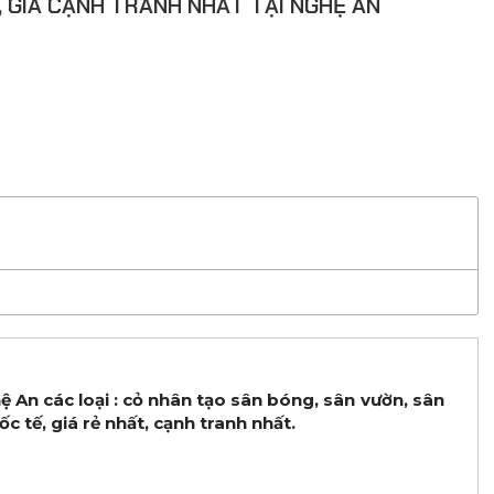
 GIÁ CẠNH TRANH NHẤT TẠI NGHỆ AN
ệ An các loại : cỏ nhân tạo sân bóng, sân vườn, sân
c tế, giá rẻ nhất, cạnh tranh nhất.