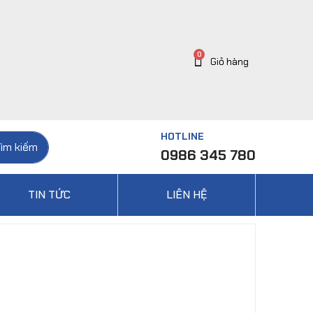
HOTLINE
ìm kiếm
0986 345 780
TIN TỨC
LIÊN HỆ