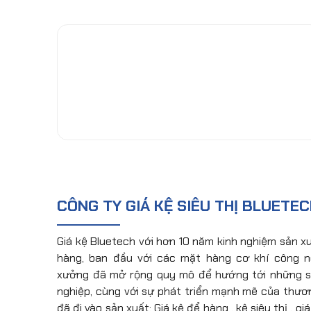
CÔNG TY GIÁ KỆ SIÊU THỊ BLUETE
Giá kệ Bluetech với hơn 10 năm kinh nghiệm sản xu
hàng, ban đầu với các mặt hàng cơ khí công ng
xưởng đã mở rộng quy mô để hướng tới những 
nghiệp, cùng với sự phát triển mạnh mẽ của thươ
đã đi vào sản xuất: Giá kệ để hàng , kệ siêu thị , gi