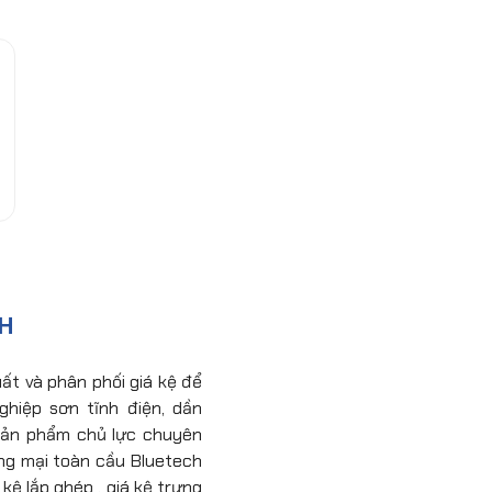
CH
ất và phân phối giá kệ để
hiệp sơn tĩnh điện, dần
sản phẩm chủ lực chuyên
ng mại toàn cầu Bluetech
á kệ lắp ghép , giá kệ trưng