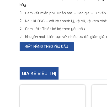
bày…
Cam kết miễn phí : Khảo sát – Báo giá – Tư vấ
Nói : KHÔNG – với kệ thanh lý, kệ cũ, kệ kém chấ
Cam kết : Thiết kế kệ theo yêu cầu
Khuyến mại : Liên tục với nhiều ưu đãi giảm giá,
ĐẶT HÀNG THEO YÊU CẦU
GIÁ KỆ SIÊU THỊ