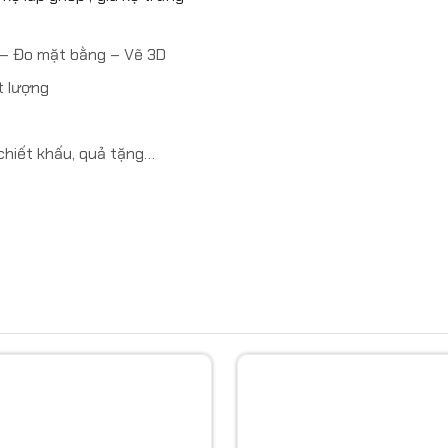
n – Đo mặt bằng – Vẽ 3D
t lượng
 chiết khấu, quả tặng…