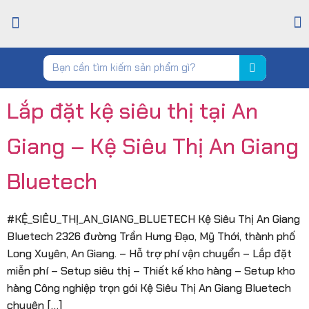
TRANG CHỦ
GIỚI THIỆU
CỬA HÀNG
TIN TỨC
LIÊN HỆ
Lắp đặt kệ siêu thị tại An
Giang – Kệ Siêu Thị An Giang
Bluetech
#KỆ_SIÊU_THỊ_AN_GIANG_BLUETECH Kệ Siêu Thị An Giang
Bluetech 2326 đường Trần Hưng Đạo, Mỹ Thới, thành phố
Long Xuyên, An Giang. – Hỗ trợ phí vận chuyển – Lắp đặt
miễn phí – Setup siêu thị – Thiết kế kho hàng – Setup kho
hàng Công nghiệp trọn gói Kệ Siêu Thị An Giang Bluetech
chuyên […]