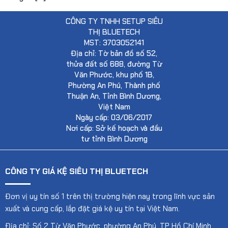
CÔNG TY TNHH SETUP SIÊU
THỊ BLUETECH
MST: 3703052141
Địa chỉ: Tờ bản đồ số 52,
thửa đất số 688, đường Từ
Văn Phước, khu phố 1B,
Phường An Phú, Thành phố
Thuận An, Tỉnh Bình Dương,
Việt Nam
Ngày cấp: 03/06/2017
Nơi cấp: Sở kế hoạch và đầu
tư tỉnh Bình Dương
CÔNG TY GIÁ KỆ SIÊU THỊ BLUETECH
Đơn vị uy tín số 1 trên thị trường hiện nay trong lĩnh vực sản
xuất và cung cấp, lắp đặt giá kệ uy tín tại Việt Nam.
Địa chỉ: Số 2 Từ Văn Phước, phường An Phú, TP Hồ Chí Minh