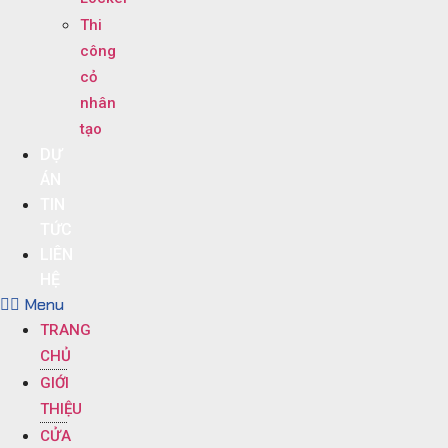
Thi
công
cỏ
nhân
tạo
DỰ
ÁN
TIN
TỨC
LIÊN
HỆ
Menu
TRANG
CHỦ
GIỚI
THIỆU
CỬA