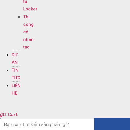
tủ
Locker
Thi
công
cỏ
nhân
tạo
DỰ
ÁN
TIN
TỨC
LIÊN
HỆ
₫
0
Cart