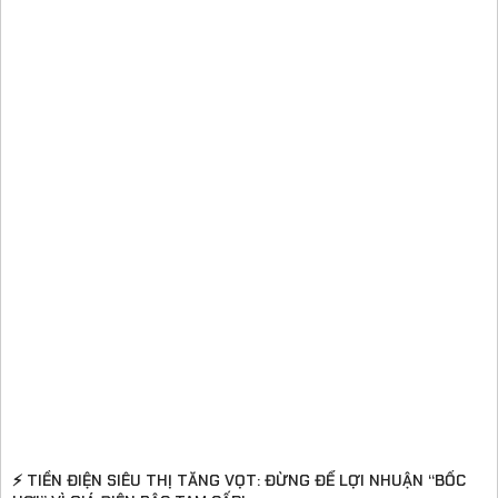
⚡ TIỀN ĐIỆN SIÊU THỊ TĂNG VỌT: ĐỪNG ĐỂ LỢI NHUẬN “BỐC