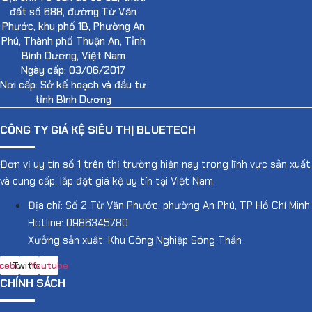
đất số 688, đường Từ Văn
Phước, khu phố 1B, Phường An
Phú, Thành phố Thuận An, Tỉnh
Bình Dương, Việt Nam
Ngày cấp: 03/06/2017
Nơi cấp: Sở kế hoạch và đầu tư
tỉnh Bình Dương
CÔNG TY GIÁ KỆ SIÊU THỊ BLUETECH
Đơn vị uy tín số 1 trên thị trường hiện nay trong lĩnh vực sản xuất
và cung cấp, lắp đặt giá kệ uy tín tại Việt Nam.
Địa chỉ: Số 2 Từ Văn Phước, phường An Phú, TP Hồ Chí Minh
Hotline: 0986345780
Xưởng sản xuất: Khu Công Nghiệp Sóng Thần
cebook
Twitter
Youtube
CHÍNH SÁCH