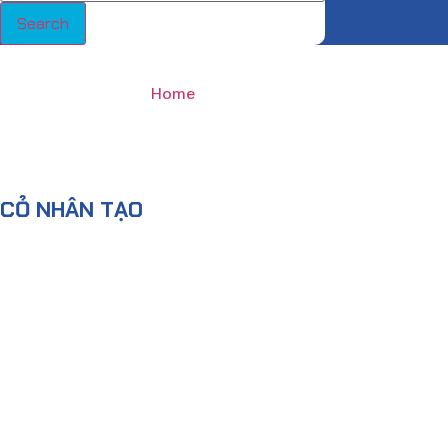
Search
TIN TỨC
Home
/ Cỏ nhân tạo
CỎ NHÂN TẠO