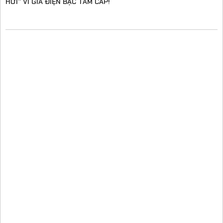
HƠI” VÌ GIÁ ĐIỆN BẬC TAM CẤP!