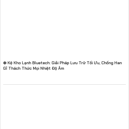
❄️ Kệ Kho Lạnh Bluetech: Giải Pháp Lưu Trữ Tối Ưu, Chống Han
Gỉ Thách Thức Mọi Nhiệt Độ Âm