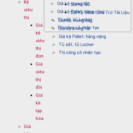
Kệ
Giá kệ trung tải
Giá Kệ Gỗ
siêu
Giá kệ Pallet, hàng nặng
Giá Kệ Sách ,Lưu Trữ Tài Liệu
thị
Tủ sắt, tủ Locker
Giá kệ trưng bày
Giá
Thi công cỏ nhân tạo
Giá kệ trung tải
kệ
Giá kệ Pallet, hàng nặng
siêu
Tủ sắt, tủ Locker
thị
Thi công cỏ nhân tạo
đơn
Giá
siêu
thị
đôi
Giá
kê
tạp
hóa
Giá