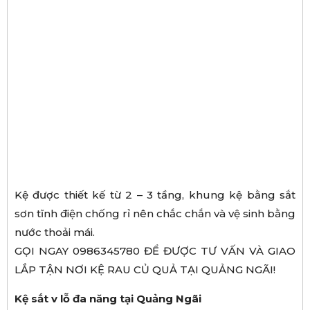
Kệ được thiết kế từ 2 – 3 tầng, khung kệ bằng sắt
sơn tĩnh điện chống rỉ nên chắc chắn và vệ sinh bằng
nước thoải mái.
GỌI NGAY 0986345780 ĐỂ ĐƯỢC TƯ VẤN VÀ GIAO
LẮP TẬN NƠI KỆ RAU CỦ QUẢ TẠI QUẢNG NGÃI!
Kệ sắt v lỗ đa năng tại Quảng Ngãi