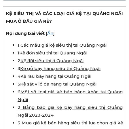
KỆ SIÊU THỊ VÀ CÁC LOẠI GIÁ KỆ TẠI QUẢNG NGÃI
MUA Ở ĐÂU GIÁ RẺ?
Nội dung bài viết
[
Ẩn
]
1
Các mẫu giá kệ siêu thị tại Quảng Ngãi
1
Kệ đơn siêu thị tại Quảng Ngãi
2
Kệ đôi siêu thị ở Quảng Ngãi
3
Kệ gỗ bày hàng siêu thị Quảng Ngãi
4
Kệ rau bày hàng tại Quảng Ngãi
5
Kệ sắt v lỗ đa năng tại Quảng Ngãi
6
Một số loại giá kệ bán hàng khác tại Quảng
Ngãi
2
Bảng báo giá kệ bày hàng siêu thị Quảng
Ngãi 2023-2024
3
Mua giá kệ bán hàng siêu thị lựa chọn giá kệ