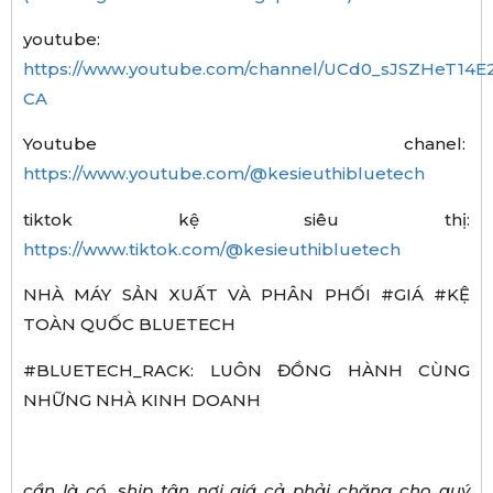
youtube:
https://www.youtube.com/channel/UCd0_sJSZHeT14E2
CA
Youtube chanel:
https://www.youtube.com/@kesieuthibluetech
tiktok kệ siêu thị:
https://www.tiktok.com/@kesieuthibluetech
NHÀ MÁY SẢN XUẤT VÀ PHÂN PHỐI #GIÁ #KỆ
TOÀN QUỐC BLUETECH
#BLUETECH_RACK: LUÔN ĐỒNG HÀNH CÙNG
NHỮNG NHÀ KINH DOANH
cần là có, ship tận nơi giá cả phải chăng cho quý