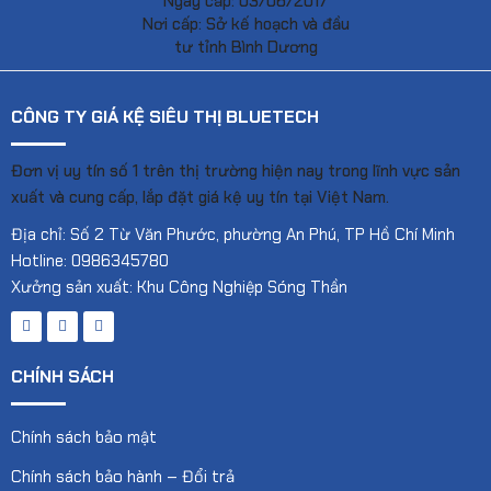
Ngày cấp: 03/06/2017
Nơi cấp: Sở kế hoạch và đầu
tư tỉnh Bình Dương
CÔNG TY GIÁ KỆ SIÊU THỊ BLUETECH
Đơn vị uy tín số 1 trên thị trường hiện nay trong lĩnh vực sản
xuất và cung cấp, lắp đặt giá kệ uy tín tại Việt Nam.
Địa chỉ: Số 2 Từ Văn Phước, phường An Phú, TP Hồ Chí Minh
Hotline: 0986345780
Xưởng sản xuất: Khu Công Nghiệp Sóng Thần
CHÍNH SÁCH
Chính sách bảo mật
Chính sách bảo hành – Đổi trả