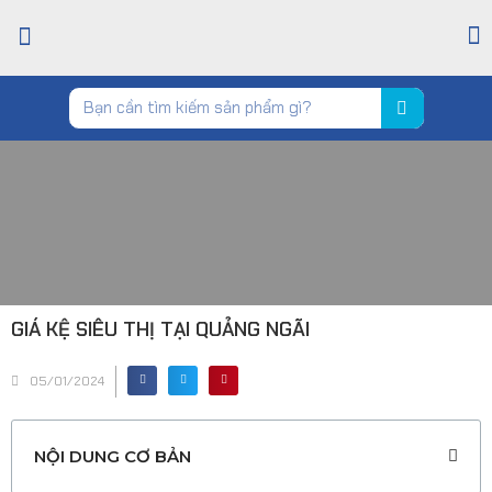
TRANG CHỦ
GIỚI THIỆU
CỬA HÀNG
TIN TỨC
LIÊN HỆ
GIÁ KỆ SIÊU THỊ TẠI QUẢNG NGÃI
05/01/2024
NỘI DUNG CƠ BẢN