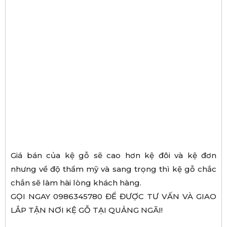
Giá bán của kệ gỗ sẽ cao hơn kệ đôi và kệ đơn
nhưng về độ thẩm mỹ và sang trọng thì kệ gỗ chắc
chắn sẽ làm hài lòng khách hàng.
GỌI NGAY 0986345780 ĐỂ ĐƯỢC TƯ VẤN VÀ GIAO
LẮP TẬN NƠI KỆ GỖ TẠI QUẢNG NGÃI!