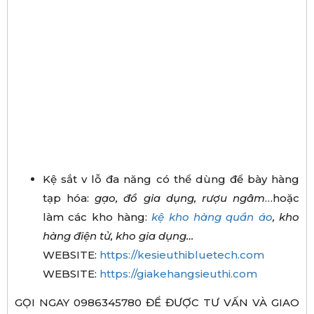
Kệ sắt v lỗ đa năng có thể dùng để bày hàng
tạp hóa:
gạo, đồ gia dụng, rượu ngâm
…hoặc
làm các kho hàng:
kệ kho hàng quần áo
, kho
hàng điện tử, kho gia dụng…
WEBSITE:
https://kesieuthibluetech.com
WEBSITE:
https://giakehangsieuthi.com
GỌI NGAY 0986345780 ĐỂ ĐƯỢC TƯ VẤN VÀ GIAO