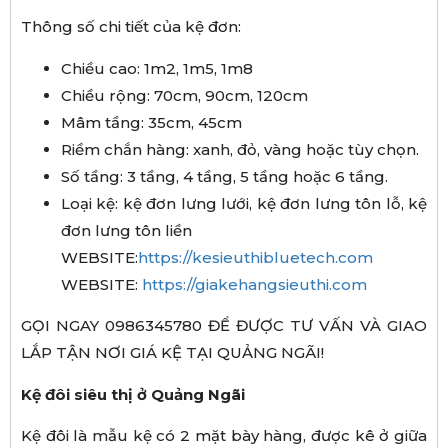
Thông số chi tiết của kệ đơn:
Chiều cao: 1m2, 1m5, 1m8
Chiều rộng: 70cm, 90cm, 120cm
Mâm tầng: 35cm, 45cm
Riềm chắn hàng: xanh, đỏ, vàng hoặc tùy chọn.
Số tầng: 3 tầng, 4 tầng, 5 tầng hoặc 6 tầng.
Loại kệ: kệ đơn lưng lưới, kệ đơn lưng tôn lỗ, kệ
đơn lưng tôn liền
WEBSITE:
https://kesieuthibluetech.com
WEBSITE:
https://giakehangsieuthi.com
GỌI NGAY 0986345780 ĐỂ ĐƯỢC TƯ VẤN VÀ GIAO
LẮP TẬN NƠI GIÁ KỆ TẠI QUẢNG NGÃI!
Kệ đôi siêu thị ở Quảng Ngãi
Kệ đôi là mẫu kệ có 2 mặt bày hàng, được kê ở giữa