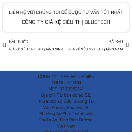
LIÊN HỆ VỚI CHÚNG TÔI ĐỂ ĐƯỢC TƯ VẤN TỐT NHẤT
CÔNG TY GIÁ KỆ SIÊU THỊ BLUETECH
BÀI TRƯỚC
BÀI SAU
GIÁ KỆ SIÊU THỊ TẠI QUẢNG NINH
GIÁ KỆ SIÊU THỊ TẠI QUẢNG NAM
CÔNG TY TNHH SETUP SIÊU
THỊ BLUETECH
MST: 3703052141
Địa chỉ: Tờ bản đồ số 52,
thửa đất số 688, đường Từ
Văn Phước, khu phố 1B,
Phường An Phú, Thành phố
Thuận An, Tỉnh Bình Dương,
Việt Nam