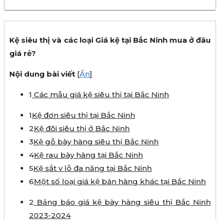
Kệ siêu thị và các loại Giá kệ tại Bắc Ninh mua ở đâu
giá rẻ?
Nội dung bài viết
[
Ẩn
]
1
Các mẫu giá kệ siêu thị tại Bắc Ninh
1
Kệ đơn siêu thị tại Bắc Ninh
2
Kệ đôi siêu thị ở Bắc Ninh
3
Kệ gỗ bày hàng siêu thị Bắc Ninh
4
Kệ rau bày hàng tại Bắc Ninh
5
Kệ sắt v lỗ đa năng tại Bắc Ninh
6
Một số loại giá kệ bán hàng khác tại Bắc Ninh
2
Bảng báo giá kệ bày hàng siêu thị Bắc Ninh
2023-2024