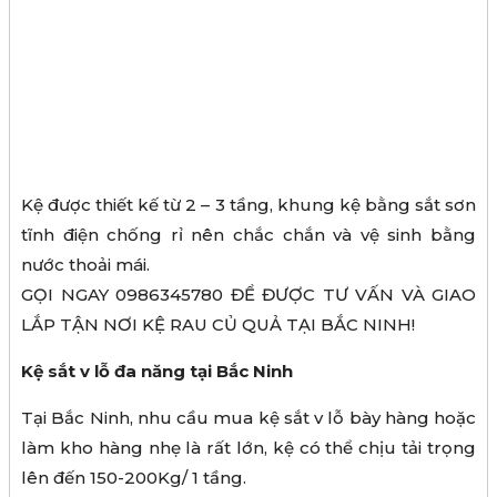
Kệ được thiết kế từ 2 – 3 tầng, khung kệ bằng sắt sơn
tĩnh điện chống rỉ nên chắc chắn và vệ sinh bằng
nước thoải mái.
GỌI NGAY 0986345780 ĐỂ ĐƯỢC TƯ VẤN VÀ GIAO
LẮP TẬN NƠI KỆ RAU CỦ QUẢ TẠI BẮC NINH!
Kệ sắt v lỗ đa năng tại Bắc Ninh
Tại Bắc Ninh, nhu cầu mua kệ sắt v lỗ bày hàng hoặc
làm kho hàng nhẹ là rất lớn, kệ có thể chịu tải trọng
lên đến 150-200Kg/ 1 tầng.