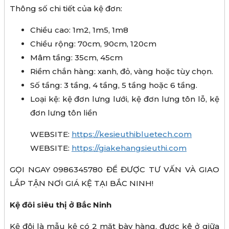
Thông số chi tiết của kệ đơn:
Chiều cao: 1m2, 1m5, 1m8
Chiều rộng: 70cm, 90cm, 120cm
Mâm tầng: 35cm, 45cm
Riềm chắn hàng: xanh, đỏ, vàng hoặc tùy chọn.
Số tầng: 3 tầng, 4 tầng, 5 tầng hoặc 6 tầng.
Loại kệ: kệ đơn lưng lưới, kệ đơn lưng tôn lỗ, kệ
đơn lưng tôn liền
WEBSITE:
https://kesieuthibluetech.com
WEBSITE:
https://giakehangsieuthi.com
GỌI NGAY 0986345780 ĐỂ ĐƯỢC TƯ VẤN VÀ GIAO
LẮP TẬN NƠI GIÁ KỆ TẠI BẮC NINH!
Kệ đôi siêu thị ở Bắc Ninh
Kệ đôi là mẫu kệ có 2 mặt bày hàng, được kê ở giữa