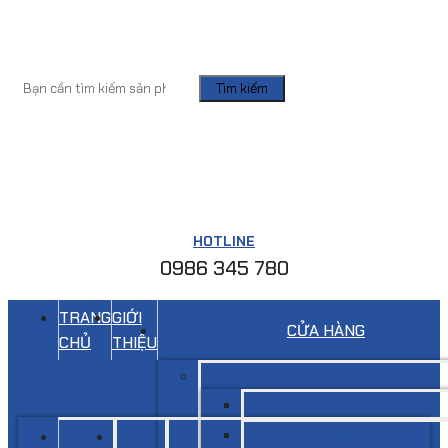
Tìm kiếm
HOTLINE
0986 345 780
TRANG
GIỚI
CỬA HÀNG
CHỦ
THIỆU
Kệ siêu thị
Menu
Giá kệ siêu thị đơn
Giá siêu thị đôi
TRANG
GIỚI