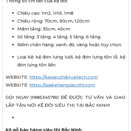
Thông số chi tiết của kệ đôi:
Chiều cao: 1m2, 1m5, 1m8
Chiều rộng: 70cm, 90cm, 120cm
Mâm tầng: 35cm, 45cm
Số tầng: 3 tầng, 4 tầng, 5 tầng, 6 tầng.
Riềm chắn hàng: xanh, đỏ, vàng hoặc tùy chọn.
Loại kệ: kệ đơn lưng lưới, kệ đơn lưng tôn lỗ, kệ
đơn lưng tôn liền
WEBSITE:
https://kesieuthibluetech.com
WEBSITE:
https://giakehangsieuthi.com
GỌI NGAY 0986345780 ĐỂ ĐƯỢC TƯ VẤN VÀ GIAO
LẮP TẬN NƠI KỆ ĐÔI SIÊU THỊ TẠI BẮC NINH!
Kệ gỗ bày hàng siêu thị Bắc Ninh