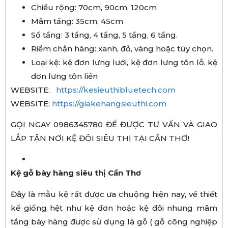
Chiều rộng: 70cm, 90cm, 120cm
Mâm tầng: 35cm, 45cm
Số tầng: 3 tầng, 4 tầng, 5 tầng, 6 tầng.
Riềm chắn hàng: xanh, đỏ, vàng hoặc tùy chọn.
Loại kệ: kệ đơn lưng lưới, kệ đơn lưng tôn lỗ, kệ
đơn lưng tôn liền
WEBSITE:
https://kesieuthibluetech.com
WEBSITE:
https://giakehangsieuthi.com
GỌI NGAY 0986345780 ĐỂ ĐƯỢC TƯ VẤN VÀ GIAO
LẮP TẬN NƠI KỆ ĐÔI SIÊU THỊ TẠI CẦN THƠ!
Kệ gỗ bày hàng siêu thị Cần Thơ
Đây là mẫu kệ rất được ưa chuộng hiện nay, về thiết
kế giống hệt như kệ đơn hoặc kệ đôi nhưng mâm
tầng bày hàng được sử dụng là gỗ ( gỗ công nghiệp