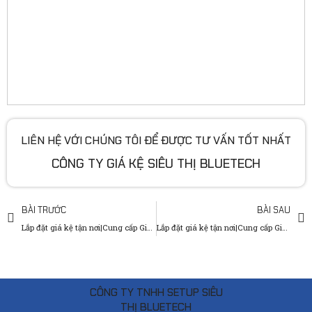
LIÊN HỆ VỚI CHÚNG TÔI ĐỂ ĐƯỢC TƯ VẤN TỐT NHẤT
CÔNG TY GIÁ KỆ SIÊU THỊ BLUETECH
BÀI TRƯỚC
BÀI SAU
Lắp đặt giá kệ tận nơi|Cung cấp Giá Kệ Siêu Thị tại Cao Bằng Bluetech
Lắp đặt giá kệ tận nơi|Cung cấp Giá Kệ Siêu Thị tại Cà Mau Bluetech
CÔNG TY TNHH SETUP SIÊU
THỊ BLUETECH