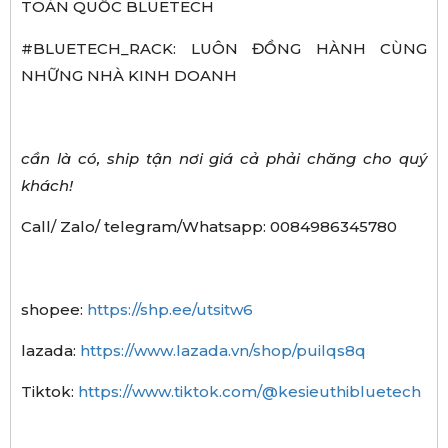
TOÀN QUỐC BLUETECH
#BLUETECH_RACK: LUÔN ĐỒNG HÀNH CÙNG
NHỮNG NHÀ KINH DOANH
cần là có, ship tận nơi giá cả phải chăng cho quý
khách!
Call/ Zalo/ telegram/Whatsapp: 0084986345780
shopee:
https://shp.ee/utsitw6
lazada:
https://www.lazada.vn/shop/puilqs8q
Tiktok:
https://www.tiktok.com/@kesieuthibluetech