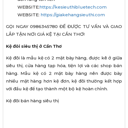
WEBSITE:
https://kesieuthibluetech.com
WEBSITE:
https://giakehangsieuthi.com
GỌI NGAY 0986345780 ĐỂ ĐƯỢC TƯ VẤN VÀ GIAO
LẮP TẬN NƠI GIÁ KỆ TẠI CẦN THƠ!
Kệ đôi siêu thị ở Cần Thơ
Kệ đôi là mẫu kệ có 2 mặt bày hàng, được kê ở giữa
siêu thị, cửa hàng tạp hóa, tiện lợi và các shop bán
hàng. Mẫu kệ có 2 mặt bày hàng nên được bày
nhiều mặt hàng hơn kệ đơn, kệ đôi thường kết hợp
với đầu kệ để tạo thành một bộ kệ hoàn chỉnh.
Kệ đôi bán hàng siêu thị