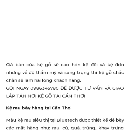
Giá bán của kệ gỗ sẽ cao hơn kệ đôi và kệ đơn
nhưng về độ thẩm mỹ và sang trọng thì kệ gỗ chắc
chắn sẽ làm hài lòng khách hàng.
GỌI NGAY 0986345780 ĐỂ ĐƯỢC TƯ VẤN VÀ GIAO
LẮP TẬN NƠI KỆ GỖ TẠI CẦN THƠ!
Kệ rau bày hàng tại Cần Thơ
Mẫu
kệ rau siêu thị
tại Bluetech được thiết kế để bày
các mặt hàng như: rau, củ, quả, trứng…khay trưng