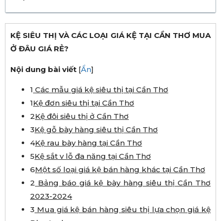
KỆ SIÊU THỊ VÀ CÁC LOẠI GIÁ KỆ TẠI CẦN THƠ MUA
Ở ĐÂU GIÁ RẺ?
Nội dung bài viết
[
Ẩn
]
1
Các mẫu giá kệ siêu thị tại Cần Thơ
1
Kệ đơn siêu thị tại Cần Thơ
2
Kệ đôi siêu thị ở Cần Thơ
3
Kệ gỗ bày hàng siêu thị Cần Thơ
4
Kệ rau bày hàng tại Cần Thơ
5
Kệ sắt v lỗ đa năng tại Cần Thơ
6
Một số loại giá kệ bán hàng khác tại Cần Thơ
2
Bảng báo giá kệ bày hàng siêu thị Cần Thơ
2023-2024
3
Mua giá kệ bán hàng siêu thị lựa chọn giá kệ