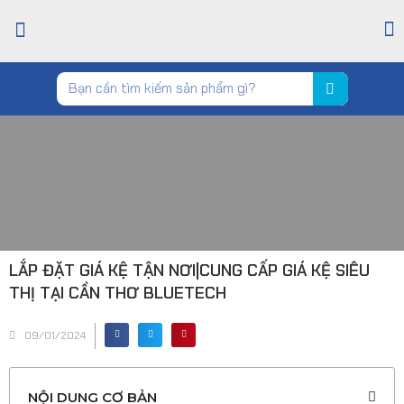
TRANG CHỦ
GIỚI THIỆU
CỬA HÀNG
TIN TỨC
LIÊN HỆ
LẮP ĐẶT GIÁ KỆ TẬN NƠI|CUNG CẤP GIÁ KỆ SIÊU
THỊ TẠI CẦN THƠ BLUETECH
09/01/2024
NỘI DUNG CƠ BẢN