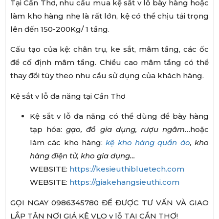
Tại Cần Thơ, nhu cầu mua kệ sắt v lỗ bày hàng hoặc
làm kho hàng nhẹ là rất lớn, kệ có thể chịu tải trọng
lên đến 150-200Kg/ 1 tầng.
Cấu tạo của kệ: chân trụ, ke sắt, mâm tầng, các ốc
để cố định mâm tầng. Chiều cao mâm tầng có thể
thay đổi tùy theo nhu cầu sử dụng của khách hàng.
Kệ sắt v lỗ đa năng tại Cần Thơ
Kệ sắt v lỗ đa năng có thể dùng để bày hàng
tạp hóa:
gạo, đồ gia dụng, rượu ngâm
…hoặc
làm các kho hàng:
kệ kho hàng quần áo
, kho
hàng điện tử, kho gia dụng…
WEBSITE:
https://kesieuthibluetech.com
WEBSITE:
https://giakehangsieuthi.com
GỌI NGAY 0986345780 ĐỂ ĐƯỢC TƯ VẤN VÀ GIAO
LẮP TẬN NƠI GIÁ KỆ VLO v lỗ TẠI CẦN THƠ!