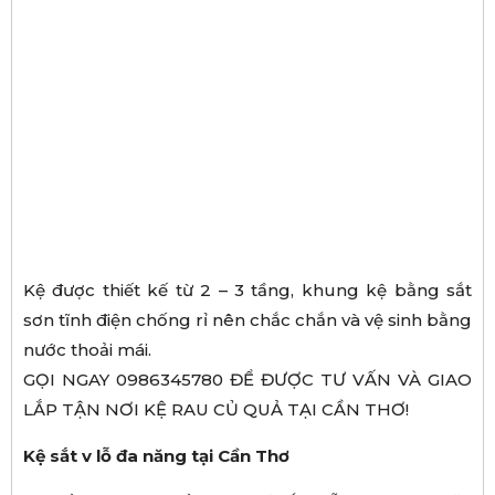
Kệ được thiết kế từ 2 – 3 tầng, khung kệ bằng sắt
sơn tĩnh điện chống rỉ nên chắc chắn và vệ sinh bằng
nước thoải mái.
GỌI NGAY 0986345780 ĐỂ ĐƯỢC TƯ VẤN VÀ GIAO
LẮP TẬN NƠI KỆ RAU CỦ QUẢ TẠI CẦN THƠ!
Kệ sắt v lỗ đa năng tại Cần Thơ