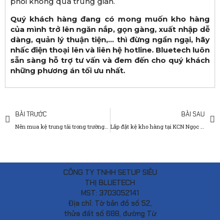
phối không qua trung gian.
Quý khách hàng đang có mong muốn kho hàng
của mình trở lên ngăn nắp, gọn gàng, xuất nhập dễ
dàng, quản lý thuận tiện,… thì đừng ngần ngại, hãy
nhấc điện thoại lên và liên hệ hotline. Bluetech luôn
sẵn sàng hỗ trợ tư vấn và đem đến cho quý khách
những phương án tối ưu nhất.
BÀI TRƯỚC
BÀI SAU
Nên mua kệ trung tải trong trường hợp sử dụng nào?
Lắp đặt kệ kho hàng tại KCN Ngọc Hồi: Dự án Tập đoàn Hoa Mai
CÔNG TY TNHH SETUP SIÊU
THỊ BLUETECH
MST: 3703052141
Địa chỉ: Tờ bản đồ số 52,
thửa đất số 688, đường Từ