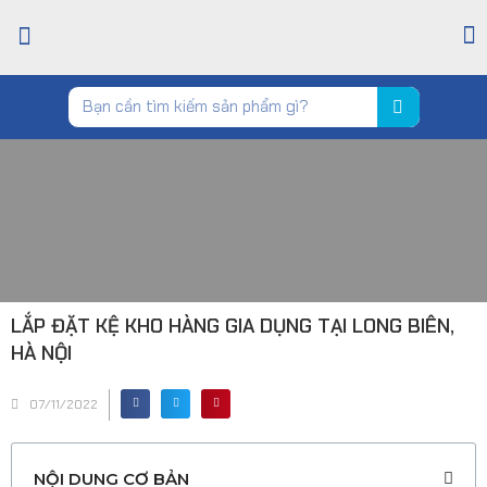
TRANG CHỦ
GIỚI THIỆU
CỬA HÀNG
TIN TỨC
LIÊN HỆ
LẮP ĐẶT KỆ KHO HÀNG GIA DỤNG TẠI LONG BIÊN,
HÀ NỘI
07/11/2022
NỘI DUNG CƠ BẢN