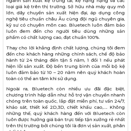
ngành sản xuất kệ trung tải, kệ hạng nặng và các
loại giá kệ trên thị trường. Sở hữu nhà máy quy mô
lớn, dây chuyền sản xuất hiện đại, áp dụng công
nghệ tiêu chuẩn châu Âu cùng đội ngũ chuyên gia,
kỹ sư có chuyên môn cao. Bluetech luôn đảm bảo
luôn đem đến cho người tiêu dùng những sản
phẩm có chất lượng cao, đạt chuẩn 100%.
Thay cho lời khẳng định chất lượng, chúng tôi đem
đến cho khách hàng những chính sách, chế độ bảo
hành từ 24 tháng đến tận 5 năm, 1 đổi 1 nếu phát
hiện lỗi sản xuất. Độ bền trung bình của mỗi bộ kệ
luôn đảm bảo từ 10 – 20 năm nên quý khách hoàn
toàn có thể an tâm khi sử dụng.
Ngoài ra, Bluetech còn nhiều ưu đãi đặc biệt,
chương trình hấp dẫn như: hỗ trợ vận chuyển nhanh
chóng trên toàn quốc, lắp đặt miễn phí, tư vấn 24/7,
khảo sát, thiết kế 2D,3D, chiết khấu cao,…. Không
những thế, quý khách hàng đến với Bluetech còn
luôn được hưởng giá bán trực tiếp tận xưởng rẻ nhất
trên thị trường bởi chúng tôi là đơn vị sản xuất, phân