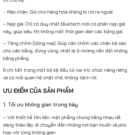
mĩ cho kệ.
– Rào chặn: Giữ cho hàng hóa không bị rơi ra ngoài.
– Nẹp giá: Chỉ có duy nhất Bluetech mới có phần nẹp giá
này, giúp siêu thị không mất thời gian dán các bảng giá.
– Tăng chỉnh (bông mai): Giúp cân chỉnh các chân kệ sao
cho cân bằng, đứng vững, nhất là ở những nền đất không
bằng phẳng.
8 chi tiết trong một bộ kệ đều có vai trò, chức năng riêng
và có mối quan hệ chặt chẽ, không tách rời.
ƯU ĐIỂM CỦA SẢN PHẨM
1. Tối ưu không gian trưng bày
– Với thiết kế tôn liền, mặt phẳng chung bằng nhau dễ
dàng tháo lắp, di chuyển đến những nơi bạn muốn và phù
hợp với từng không gian.