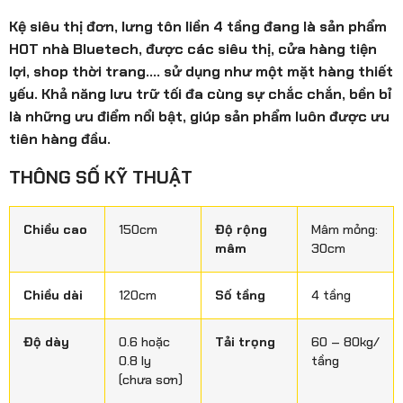
Kệ siêu thị đơn, lưng tôn liền 4 tầng đang là sản phẩm
HOT nhà Bluetech, được các siêu thị, cửa hàng tiện
lợi, shop thời trang…. sử dụng như một mặt hàng thiết
yếu. Khả năng lưu trữ tối đa cùng sự chắc chắn, bền bỉ
là những ưu điểm nổi bật, giúp sản phẩm luôn được ưu
tiên hàng đầu.
THÔNG SỐ KỸ THUẬT
Chiều cao
150cm
Độ rộng
Mâm mỏng:
mâm
30cm
Chiều dài
120cm
Số tầng
4 tầng
Độ dày
0.6 hoặc
Tải trọng
60 – 80kg/
0.8 ly
tầng
(chưa sơn)