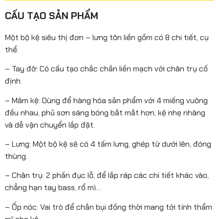
CẤU TẠO SẢN PHẨM
Một bộ kệ siêu thị đơn – lưng tôn liền gồm có 8 chi tiết, cụ
thể:
– Tay đỡ: Có cấu tạo chắc chắn liền mạch với chân trụ cố
định.
– Mâm kệ: Dùng để hàng hóa sản phẩm với 4 miếng vuông
đều nhau, phủ sơn sáng bóng bắt mắt hơn, kệ nhẹ nhàng
và dễ vận chuyển lắp đặt.
– Lưng: Một bộ kệ sẽ có 4 tấm lưng, ghép từ dưới lên, đóng
thùng.
– Chân trụ: 2 phần đục lỗ, để lắp ráp các chi tiết khác vào,
chẳng hạn tay bass, rổ mì…
– Ốp nóc: Vai trò để chắn bụi đồng thời mang tới tính thẩm