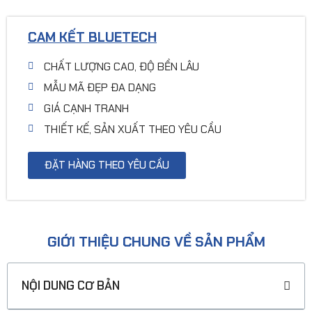
CAM KẾT BLUETECH
CHẤT LƯỢNG CAO, ĐỘ BỀN LÂU
MẪU MÃ ĐẸP ĐA DẠNG
GIÁ CẠNH TRANH
THIẾT KẾ, SẢN XUẤT THEO YÊU CẦU
ĐẶT HÀNG THEO YÊU CẦU
GIỚI THIỆU CHUNG VỀ SẢN PHẨM
NỘI DUNG CƠ BẢN