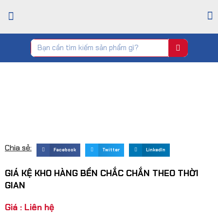
TRANG CHỦ
GIỚI THIỆU
CỬA HÀNG
TIN TỨC
LIÊN HỆ
Chia sẻ:
Facebook
Twitter
LinkedIn
GIÁ KỆ KHO HÀNG BỀN CHẮC CHẮN THEO THỜI
GIAN
Giá : Liên hệ