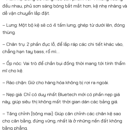
đều nhau, phủ sơn sáng bóng bắt mắt hơn, kệ nhẹ nhàng và
dễ vận chuyển lắp đặt.
– Lưng: Một bộ kệ sẽ có 4 tấm lưng, ghép từ dưới lên, đóng
thùng.
– Chân trụ: 2 phần đục lỗ, để lắp ráp các chi tiết khác vào,
chẳng hạn tay bass, rổ mì…
– Ốp nóc: Vai trò để chắn bụi đồng thời mang tới tính thẩm
mĩ cho kệ.
– Rào chặn: Giữ cho hàng hóa không bị rơi ra ngoài.
– Nẹp giá: Chỉ có duy nhất Bluetech mới có phần nẹp giá
này, giúp siêu thị không mất thời gian dán các bảng giá.
– Tăng chỉnh (bông mai): Giúp cân chỉnh các chân kệ sao
cho cân bằng, đứng vững, nhất là ở những nền đất không
bằng phẳng.