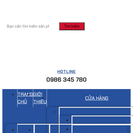
Tìm kiếm
HOTLINE
0986 345 780
TRANG
GIỚI
CỬA HÀNG
CHỦ
THIỆU
Kệ siêu thị
Menu
Giá kệ siêu thị đơn
Giá siêu thị đôi
TRANG
GIỚI