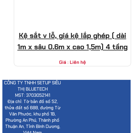
Kệ sắt v lỗ, giá kệ lắp ghép ( dài
1m x sâu 0.6m x cao 1,5m) 4 tầng
Giá : Liên hệ
CÔNG TY TNHH SETUP SIÊU
THỊ BLUETECH
MST: 3703052141
Địa chỉ: Tờ bản đồ số 52,
thửa đất số 688, đường Từ
Văn Phước, khu phố 1B,
Phường An Phú, Thành phố
Thuận An, Tỉnh Bình Dương,
Việt Nam