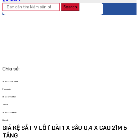
Search
Chia sẻ:
Share on facebook
Facebook
Share on twitter
Twitter
Share on linkedin
LinkedIn
GIÁ KỆ SẮT V LỖ ( DÀI 1 X SÂU 0,4 X CAO 2)M 5
TẦNG