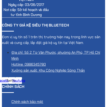
Ngày cấp: 03/06/2017
Nơi cấp: Sở kế hoạch và đầu
tư tỉnh Bình Dương
CÔNG TY GIÁ KỆ SIÊU THỊ BLUETECH
Đơn vị uy tín số 1 trên thị trường hiện nay trong lĩnh vực sản
xuất và cung cấp, lắp đặt giá kệ uy tín tại Việt Nam.
Địa chỉ: Số 2 Từ Văn Phước, phường An Phú, TP Hồ Chí
Minh
Hotline: 0986345780
Xưởng sản xuất: Khu Công Nghiệp Sóng Thần
acebook
Twitter
Youtube
CHÍNH SÁCH
Chính sách bảo mật