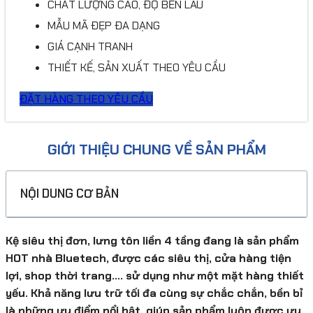
CHẤT LƯỢNG CAO, ĐỘ BỀN LÂU
MẪU MÃ ĐẸP ĐA DẠNG
GIÁ CẠNH TRANH
THIẾT KẾ, SẢN XUẤT THEO YÊU CẦU
ĐẶT HÀNG THEO YÊU CẦU
GIỚI THIỆU CHUNG VỀ SẢN PHẨM
NỘI DUNG CƠ BẢN
Kệ siêu thị đơn, lưng tôn liền 4 tầng đang là sản phẩm
HOT nhà Bluetech, được các siêu thị, cửa hàng tiện
lợi, shop thời trang…. sử dụng như một mặt hàng thiết
yếu. Khả năng lưu trữ tối đa cùng sự chắc chắn, bền bỉ
là những ưu điểm nổi bật, giúp sản phẩm luôn được ưu