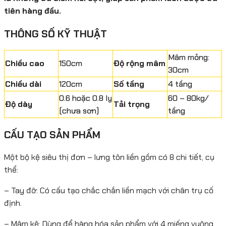
tiên hàng đầu.
THÔNG SỐ KỸ THUẬT
Mâm mỏng:
Chiều cao
150cm
Độ rộng mâm
30cm
Chiều dài
120cm
Số tầng
4 tầng
0.6 hoặc 0.8 ly
60 – 80kg/
Độ dày
Tải trọng
(chưa sơn)
tầng
CẤU TẠO SẢN PHẨM
Một bộ kệ siêu thị đơn – lưng tôn liền gồm có 8 chi tiết, cụ
thể:
– Tay đỡ: Có cấu tạo chắc chắn liền mạch với chân trụ cố
định.
– Mâm kệ: Dùng để hàng hóa sản phẩm với 4 miếng vuông