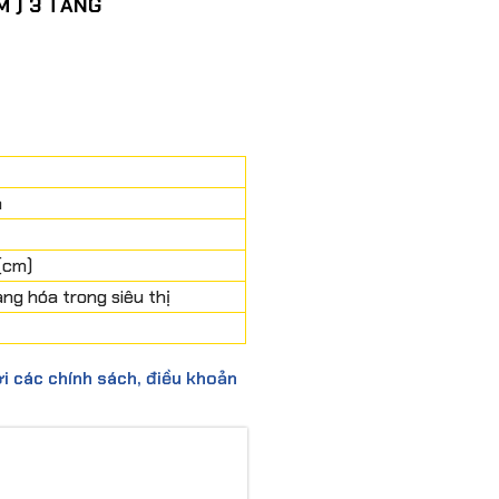
M ) 3 TẦNG
n
(cm)
ng hóa trong siêu thị
i các chính sách, điều khoản