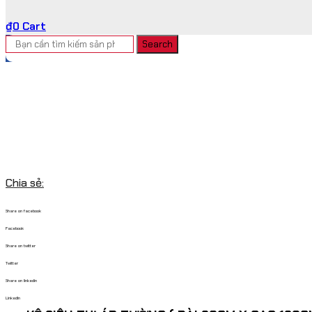
₫
0
Cart
Search
Chia sẻ:
Share on facebook
Facebook
Share on twitter
Twitter
Share on linkedin
LinkedIn