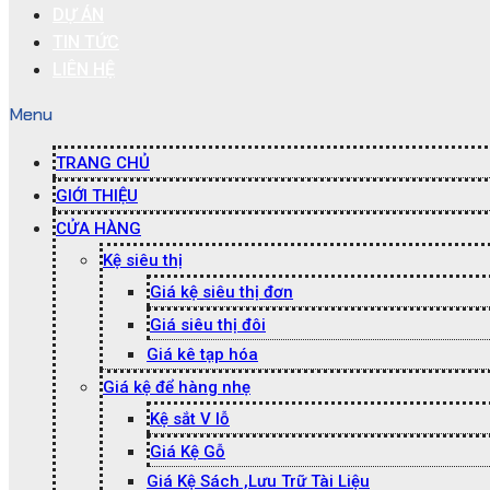
DỰ ÁN
TIN TỨC
LIÊN HỆ
Menu
TRANG CHỦ
GIỚI THIỆU
CỬA HÀNG
Kệ siêu thị
Giá kệ siêu thị đơn
Giá siêu thị đôi
Giá kê tạp hóa
Giá kệ để hàng nhẹ
Kệ sắt V lỗ
Giá Kệ Gỗ
Giá Kệ Sách ,Lưu Trữ Tài Liệu