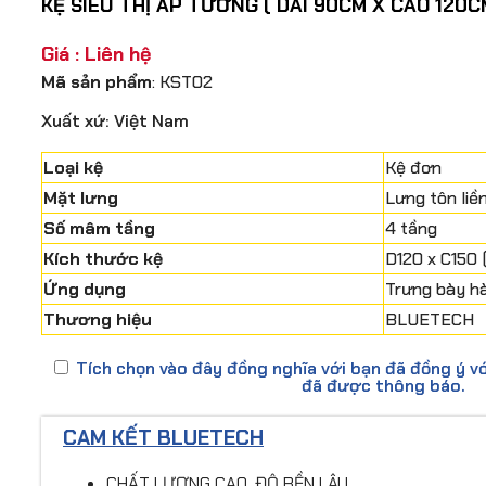
KỆ SIÊU THỊ ÁP TƯỜNG ( DÀI 90CM X CAO 120C
Giá : Liên hệ
Mã sản phẩm
: KST02
Xuất xứ: Việt Nam
Loại kệ
Kệ đơn
Mặt lưng
Lưng tôn liề
Số mâm tầng
4 tầng
Kích thước kệ
D120 x C150 
Ứng dụng
Trưng bày hà
Thương hiệu
BLUETECH
Tích chọn vào đây đồng nghĩa với bạn đã đồng ý vớ
đã được thông báo.
CAM KẾT BLUETECH
CHẤT LƯỢNG CAO, ĐỘ BỀN LÂU