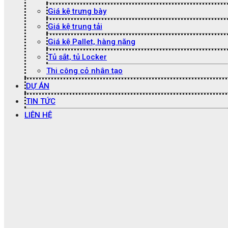
Giá kệ trưng bày
Giá kệ trung tải
Giá kệ Pallet, hàng nặng
Tủ sắt, tủ Locker
Thi công cỏ nhân tạo
DỰ ÁN
TIN TỨC
LIÊN HỆ