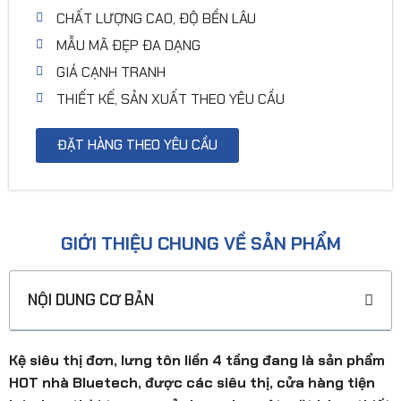
CHẤT LƯỢNG CAO, ĐỘ BỀN LÂU
MẪU MÃ ĐẸP ĐA DẠNG
GIÁ CẠNH TRANH
THIẾT KẾ, SẢN XUẤT THEO YÊU CẦU
ĐẶT HÀNG THEO YÊU CẦU
GIỚI THIỆU CHUNG VỀ SẢN PHẨM
NỘI DUNG CƠ BẢN
Kệ siêu thị đơn, lưng tôn liền 4 tầng đang là sản phẩm
HOT nhà Bluetech, được các siêu thị, cửa hàng tiện