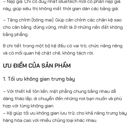
– Nẹp giá: Chỉ có duy nhất Bluetech mới có phần nẹp giá
này, giúp siêu thị không mất thời gian dán các bảng giá.
– Tăng chỉnh (bông mai): Giúp cân chỉnh các chân kệ sao
cho cân bằng, đứng vững, nhất là ở những nền đất không
bằng phẳng.
8 chi tiết trong một bộ kệ đều có vai trò, chức năng riêng
và có mối quan hệ chặt chẽ, không tách rời.
ƯU ĐIỂM CỦA SẢN PHẨM
1. Tối ưu không gian trưng bày
– Với thiết kế tôn liền, mặt phẳng chung bằng nhau dễ
dàng tháo lắp, di chuyển đến những nơi bạn muốn và phù
hợp với từng không gian.
– Kệ giúp tối ưu không gian lưu trữ, cho khả năng trưng bày
hàng hóa cao với nhiều chủng loại khác nhau.