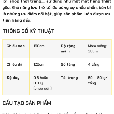
lợi, shop thời trang…. sử dụng như một mặt hàng thiết
yếu. Khả năng lưu trữ tối đa cùng sự chắc chắn, bền bỉ
là những ưu điểm nổi bật, giúp sản phẩm luôn được ưu
tiên hàng đầu.
THÔNG SỐ KỸ THUẬT
Chiều cao
150cm
Độ rộng
Mâm mỏng:
mâm
30cm
Chiều dài
120cm
Số tầng
4 tầng
Độ dày
0.6 hoặc
Tải trọng
60 – 80kg/
0.8 ly
tầng
(chưa sơn)
CẤU TẠO SẢN PHẨM