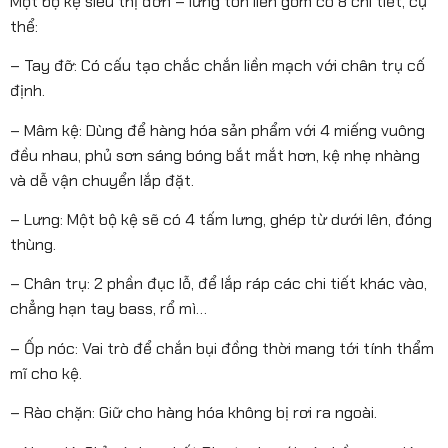
Một bộ kệ siêu thị đơn – lưng tôn liền gồm có 8 chi tiết, cụ
thể:
– Tay đỡ: Có cấu tạo chắc chắn liền mạch với chân trụ cố
định.
– Mâm kệ: Dùng để hàng hóa sản phẩm với 4 miếng vuông
đều nhau, phủ sơn sáng bóng bắt mắt hơn, kệ nhẹ nhàng
và dễ vận chuyển lắp đặt.
– Lưng: Một bộ kệ sẽ có 4 tấm lưng, ghép từ dưới lên, đóng
thùng.
– Chân trụ: 2 phần đục lỗ, để lắp ráp các chi tiết khác vào,
chẳng hạn tay bass, rổ mì…
– Ốp nóc: Vai trò để chắn bụi đồng thời mang tới tính thẩm
mĩ cho kệ.
– Rào chặn: Giữ cho hàng hóa không bị rơi ra ngoài.