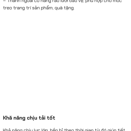
– Thành ngoài có hàng rào lưới bảo vệ, phù hợp cho móc
treo trang trí sản phẩm, quà tặng.
Khă năng chịu tải tốt
Khả năng chịu lực lớn, bền bỉ theo thời gian từ đó giúp tiết