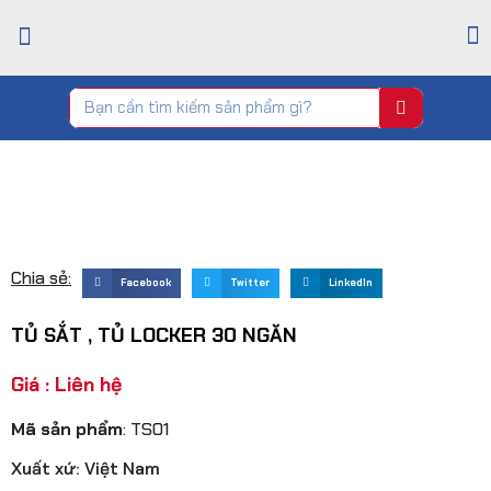
TRANG CHỦ
GIỚI THIỆU
CỬA HÀNG
TIN TỨC
LIÊN HỆ
Chia sẻ:
Facebook
Twitter
LinkedIn
TỦ SẮT , TỦ LOCKER 30 NGĂN
Giá : Liên hệ
Mã sản phẩm
: TS01
Xuất xứ: Việt Nam