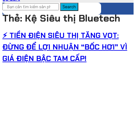
Search
Thẻ:
Kệ Siêu thị Bluetech
⚡ TIỀN ĐIỆN SIÊU THỊ TĂNG VỌT:
ĐỪNG ĐỂ LỢI NHUẬN “BỐC HƠI” VÌ
GIÁ ĐIỆN BẬC TAM CẤP!