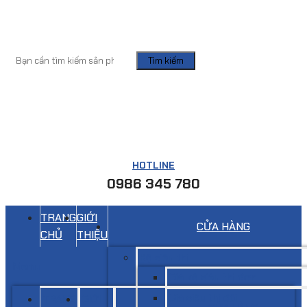
Tìm kiếm
HOTLINE
0986 345 780
TRANG
GIỚI
CỬA HÀNG
CHỦ
THIỆU
Kệ siêu thị
Menu
Giá kệ siêu thị đơn
Giá siêu thị đôi
TRANG
GIỚI