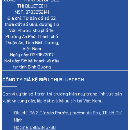
THỊ BLUETECH
MST: 3703052141
Địa chỉ: Tờ bản đồ số 52,
thửa đất số 688, đường Từ
Văn Phước, khu phố 1B,
Phường An Phú, Thành phố
Thuận An, Tỉnh Bình Dương,
Việt Nam
Ngày cấp: 03/06/2017
Nơi cấp: Sở kế hoạch và đầu
tư tỉnh Bình Dương
CÔNG TY GIÁ KỆ SIÊU THỊ BLUETECH
Đơn vị uy tín số 1 trên thị trường hiện nay trong lĩnh vực sản
xuất và cung cấp, lắp đặt giá kệ uy tín tại Việt Nam.
Địa chỉ: Số 2 Từ Văn Phước, phường An Phú, TP Hồ Chí
Minh
Hotline: 0986345780