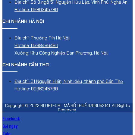
Địa chỉ: Số 3 ngõ 51 Nguyễn Hữu Lập, Vinh Phú, Nghệ An
Hotline: 0986345780
CHI NHÁNH HÀ NỘI
Địa chỉ: Thường Tín Hà Nội
Hotline: 0398486480
Xưởng: Khu Công Nghiệp Đan Phượng, Hà Nội.
CHI NHÁNH CẦN THƠ
Địa chỉ: 21 Nguyễn Hiền, Ninh Kiều, thành phố Cần Thơ
Hotline: 0986345780
Copyright © 2022 BLUETECH - MÃ SỐ THUẾ 3703052141. All Rights
Reserved.
Facebook
Gọi ngay
Zalo