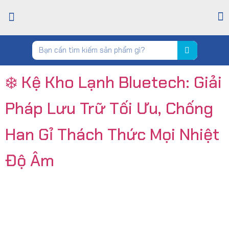
TRANG CHỦ
GIỚI THIỆU
CỬA HÀNG
TIN TỨC
LIÊN HỆ
❄️ Kệ Kho Lạnh Bluetech: Giải
Pháp Lưu Trữ Tối Ưu, Chống
Han Gỉ Thách Thức Mọi Nhiệt
Độ Âm