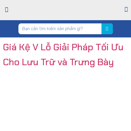
TRANG CHỦ
GIỚI THIỆU
CỬA HÀNG
TIN TỨC
LIÊN HỆ
Giá Kệ V Lỗ Giải Pháp Tối Ưu
Cho Lưu Trữ và Trưng Bày