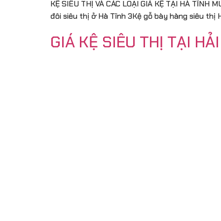
KỆ SIÊU THỊ VÀ CÁC LOẠI GIÁ KỆ TẠI HÀ TĨNH MUA 
đôi siêu thị ở Hà Tĩnh 3Kệ gỗ bày hàng siêu thị
GIÁ KỆ SIÊU THỊ TẠI H