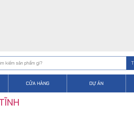
T
CỬA HÀNG
DỰ ÁN
 TĨNH