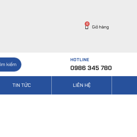
HOTLINE
ìm kiếm
0986 345 780
TIN TỨC
LIÊN HỆ