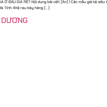
Ở ĐÂU GIÁ RẺ? Nội dung bài viết [Ẩn] 1 Các mẫu giá kệ siêu th
 Hà Tĩnh 4Kệ rau bày hàng […]
ẢI DƯƠNG