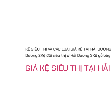
KỆ SIÊU THỊ VÀ CÁC LOẠI GIÁ KỆ TẠI HẢI DƯƠNG MU
Dương 2Kệ đôi siêu thị ở Hải Dương 3Kệ gỗ bày
GIÁ KỆ SIÊU THỊ TẠI HẢ