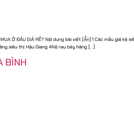
A Ở ĐÂU GIÁ RẺ? Nội dung bài viết [Ẩn] 1 Các mẫu giá kệ siêu
hàng siêu thị Hậu Giang 4Kệ rau bày hàng […]
À BÌNH