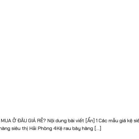
A Ở ĐÂU GIÁ RẺ? Nội dung bài viết [Ẩn] 1 Các mẫu giá kệ siêu 
hàng siêu thị Hải Phòng 4Kệ rau bày hàng […]