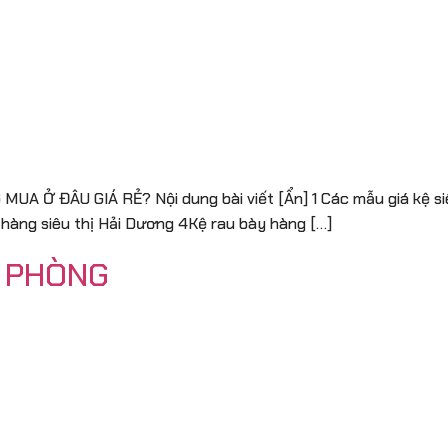
A Ở ĐÂU GIÁ RẺ? Nội dung bài viết [Ẩn] 1 Các mẫu giá kệ siêu
 hàng siêu thị Hải Dương 4Kệ rau bày hàng […]
I PHÒNG