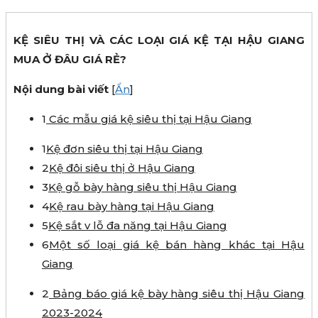
KỆ SIÊU THỊ VÀ CÁC LOẠI GIÁ KỆ TẠI HẬU GIANG
MUA Ở ĐÂU GIÁ RẺ?
Nội dung bài viết
[
Ẩn
]
1
Các mẫu giá kệ siêu thị tại Hậu Giang
1
Kệ đơn siêu thị tại Hậu Giang
2
Kệ đôi siêu thị ở Hậu Giang
3
Kệ gỗ bày hàng siêu thị Hậu Giang
4
Kệ rau bày hàng tại Hậu Giang
5
Kệ sắt v lỗ đa năng tại Hậu Giang
6
Một số loại giá kệ bán hàng khác tại Hậu
Giang
2
Bảng báo giá kệ bày hàng siêu thị Hậu Giang
2023-2024