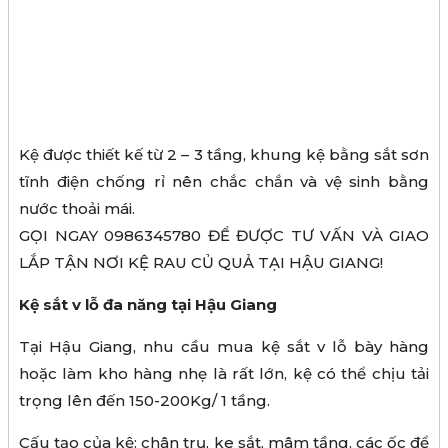
Kệ được thiết kế từ 2 – 3 tầng, khung kệ bằng sắt sơn
tĩnh điện chống rỉ nên chắc chắn và vệ sinh bằng
nước thoải mái.
GỌI NGAY 0986345780 ĐỂ ĐƯỢC TƯ VẤN VÀ GIAO
LẮP TẬN NƠI KỆ RAU CỦ QUẢ TẠI HẬU GIANG!
Kệ sắt v lỗ đa năng tại Hậu Giang
Tại Hậu Giang, nhu cầu mua kệ sắt v lỗ bày hàng
hoặc làm kho hàng nhẹ là rất lớn, kệ có thể chịu tải
trọng lên đến 150-200Kg/ 1 tầng.
Cấu tạo của kệ: chân trụ, ke sắt, mâm tầng, các ốc để