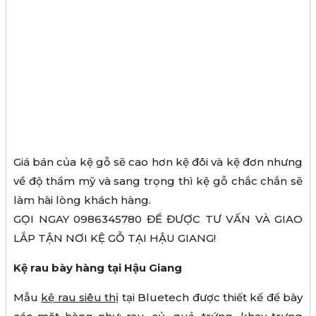
Giá bán của kệ gỗ sẽ cao hơn kệ đôi và kệ đơn nhưng
về độ thẩm mỹ và sang trọng thì kệ gỗ chắc chắn sẽ
làm hài lòng khách hàng.
GỌI NGAY 0986345780 ĐỂ ĐƯỢC TƯ VẤN VÀ GIAO
LẮP TẬN NƠI KỆ GỖ TẠI HẬU GIANG!
Kệ rau bày hàng tại Hậu Giang
Mẫu
kệ rau siêu thị
tại Bluetech được thiết kế để bày