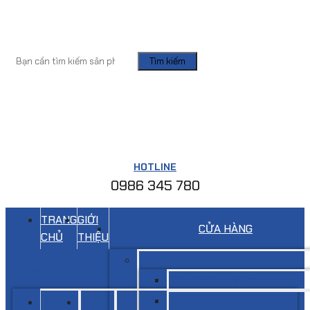
Tìm kiếm
HOTLINE
0986 345 780
TRANG
GIỚI
CỬA HÀNG
CHỦ
THIỆU
Kệ siêu thị
Menu
Giá kệ siêu thị đơn
Giá siêu thị đôi
TRANG
GIỚI