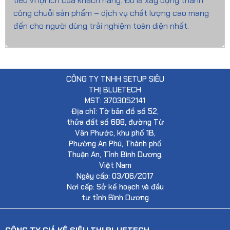
tiêu vì lợi ích của khách hàng. Đó là xây dựng thành
công chuỗi sản phẩm – dịch vụ chất lượng cao mang
đến cho người dùng trải nghiệm toàn diện nhất.
CÔNG TY TNHH SETUP SIÊU
THỊ BLUETECH
MST: 3703052141
Địa chỉ: Tờ bản đồ số 52,
thửa đất số 688, đường Từ
Văn Phước, khu phố 1B,
Phường An Phú, Thành phố
Thuận An, Tỉnh Bình Dương,
Việt Nam
Ngày cấp: 03/06/2017
Nơi cấp: Sở kế hoạch và đầu
tư tỉnh Bình Dương