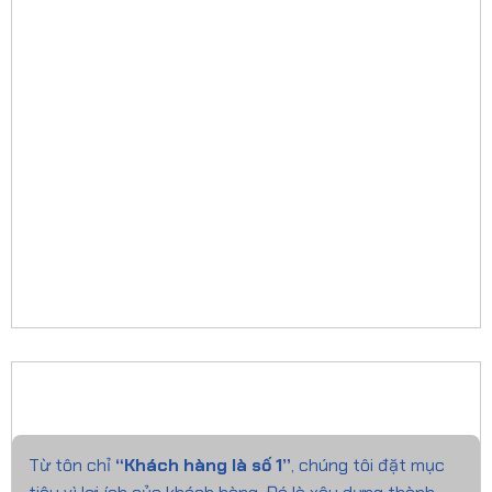
Từ tôn chỉ
“Khách hàng là số 1”
, chúng tôi đặt mục