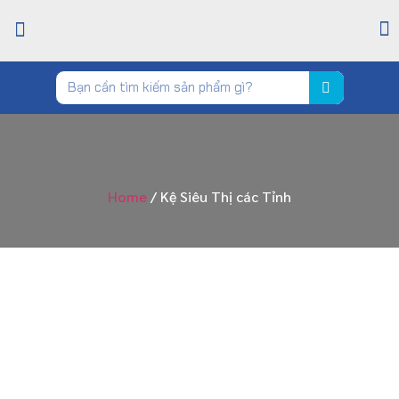
TRANG CHỦ
GIỚI THIỆU
CỬA HÀNG
TIN TỨC
LIÊN HỆ
Home
/ Kệ Siêu Thị các Tỉnh