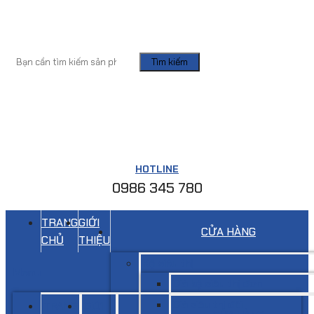
Tìm kiếm
HOTLINE
0986 345 780
TRANG
GIỚI
CỬA HÀNG
CHỦ
THIỆU
Kệ siêu thị
Menu
Giá kệ siêu thị đơn
Giá siêu thị đôi
TRANG
GIỚI