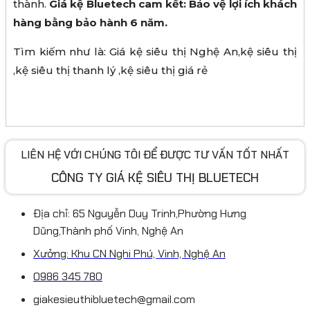
thành.
Giá kệ Bluetech cam kết: Bảo vệ lợi ích khách
hàng bằng bảo hành 6 năm.
Tìm kiếm như là: Giá kệ siêu thị Nghệ An,kệ siêu thị
,kệ siêu thị thanh lý ,kệ siêu thị giá rẻ
LIÊN HỆ VỚI CHÚNG TÔI ĐỂ ĐƯỢC TƯ VẤN TỐT NHẤT
CÔNG TY GIÁ KỆ SIÊU THỊ BLUETECH
Địa chỉ: 65 Nguyễn Duy Trinh,Phường Hưng
Dũng,Thành phố Vinh, Nghệ An
Xưởng: Khu CN Nghi Phú, Vinh, Nghệ An
0986 345 780
giakesieuthibluetech@gmail.com