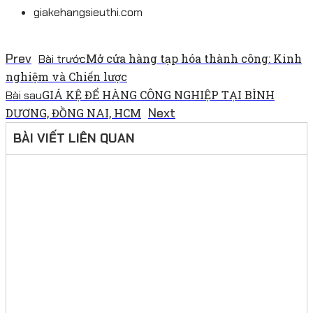
giakehangsieuthi.com
Prev
Mở cửa hàng tạp hóa thành công: Kinh
Bài trước
nghiệm và Chiến lược
GIÁ KỆ ĐỂ HÀNG CÔNG NGHIỆP TẠI BÌNH
Bài sau
Next
DƯƠNG, ĐỒNG NAI, HCM
BÀI VIẾT LIÊN QUAN