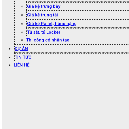
Giá kệ trưng bày
Giá kệ trung tải
Giá kệ Pallet, hàng nặng
Tủ sắt, tủ Locker
Thi công cỏ nhân tạo
DỰ ÁN
TIN TỨC
LIÊN HỆ