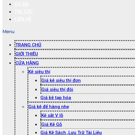
DỰ ÁN
TIN TỨC
LIÊN HỆ
Menu
TRANG CHỦ
GIỚI THIỆU
CỬA HÀNG
Kệ siêu thị
Giá kệ siêu thị đơn
Giá siêu thị đôi
Giá kê tạp hóa
Giá kệ để hàng nhẹ
Kệ sắt V lỗ
Giá Kệ Gỗ
Giá Kệ Sách ,Lưu Trữ Tài Liệu