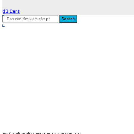
₫
0
Cart
Search