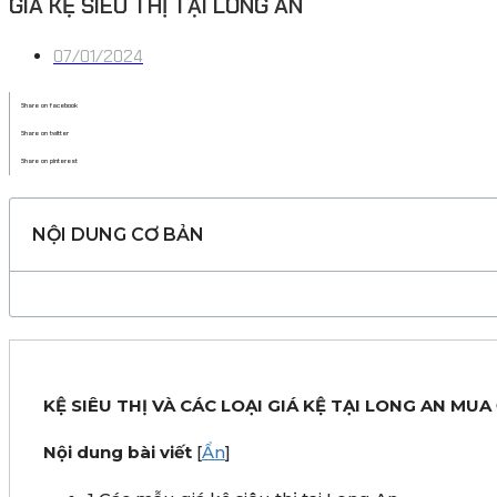
GIÁ KỆ SIÊU THỊ TẠI LONG AN
07/01/2024
Share on facebook
Share on twitter
Share on pinterest
NỘI DUNG CƠ BẢN
KỆ SIÊU THỊ VÀ CÁC LOẠI GIÁ KỆ TẠI LONG AN MUA
Nội dung bài viết
[
Ẩn
]